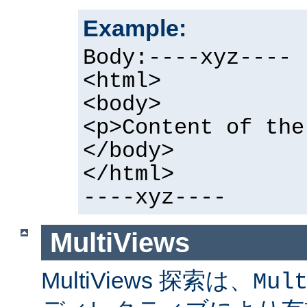
Example:
Body:----xyz----
<html>
<body>
<p>Content of the
</body>
</html>
----xyz----
MultiViews
MultiViews 探索は、
Mul