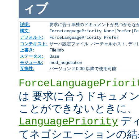
ィブ
説明:
要求に合う単独のドキュメントが見つからな
構文:
ForceLanguagePriority None|Prefer|Fa
デフォルト:
ForceLanguagePriority Prefer
コンテキスト:
サーバ設定ファイル, バーチャルホスト, ディレクトリ
上書き:
FileInfo
ステータス:
Base
モジュール:
mod_negotiation
互換性:
バージョン 2.0.30 以降で使用可能
ForceLanguagePriori
は 要求に合うドキュメ
ことができないときに、
デ
LanguagePriority
てネゴシエーションの結