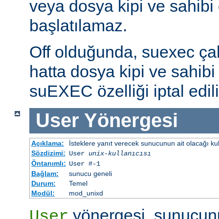
veya dosya kipi ve sahibi
başlatılamaz.
Off olduğunda, suexec çalış
hatta dosya kipi ve sahibi 
suEXEC özelliği iptal edili
User
Yönergesi
Açıklama:
İsteklere yanıt verecek sunucunun ait olacağı kulla
Sözdizimi:
User
unix-kullanıcısı
Öntanımlı:
User #-1
Bağlam:
sunucu geneli
Durum:
Temel
Modül:
mod_unixd
yönergesi, sunucunu
User