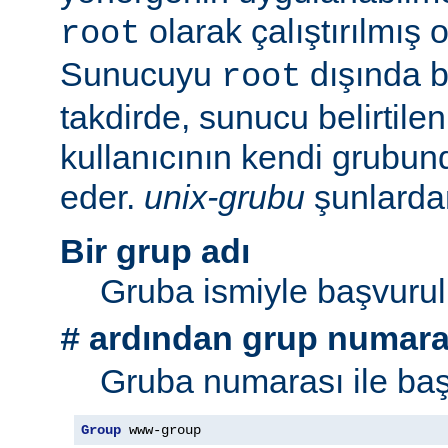
olarak çalıştırılmış 
root
Sunucuyu
dışında bi
root
takdirde, sunucu belirtil
kullanıcının kendi grubu
eder.
unix-grubu
şunlardan 
Bir grup adı
Gruba ismiyle başvurul
ardından grup numara
#
Gruba numarası ile baş
Group
 www-group