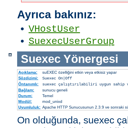
Ayrıca bakınız:
VHostUser
SuexecUserGroup
Suexec
Yönergesi
Açıklama:
suEXEC özelliğini etkin veya etkisiz yapar
Sözdizimi:
Suexec On|Off
Öntanımlı:
suexec çalıştırılabiliri uygun sahip 
Bağlam:
sunucu geneli
Durum:
Temel
Modül:
mod_unixd
Uyumluluk:
Apache HTTP Sunucusunun 2.3.9 ve sonraki sürü
On olduğunda, suexec çalış