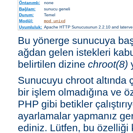
Öntanımlı:
none
Bağlam:
sunucu geneli
Durum:
Temel
Modül:
mod_unixd
Uyumluluk:
Apache HTTP Sunucusunun 2.2.10 and laterve so
Bu yönerge sunucuya başl
ağdan gelen istekleri ka
belirtilen dizine
chroot(8)
y
Sunucuyu chroot altında ç
bir işlem olmadığına ve ö
PHP gibi betikler çalıştırı
ayarlamalar yapmanız ger
ediniz. Lütfen, bu özelliğ