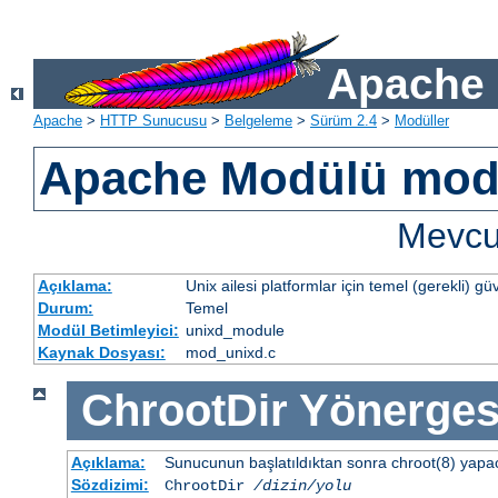
Apache 
Apache
>
HTTP Sunucusu
>
Belgeleme
>
Sürüm 2.4
>
Modüller
Apache Modülü mod
Mevcut
Açıklama:
Unix ailesi platformlar için temel (gerekli) güv
Durum:
Temel
Modül Betimleyici:
unixd_module
Kaynak Dosyası:
mod_unixd.c
ChrootDir
Yönerges
Açıklama:
Sunucunun başlatıldıktan sonra chroot(8) yapacağ
Sözdizimi:
ChrootDir
/dizin/yolu