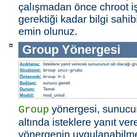
çalışmadan önce chroot i
gerektiği kadar bilgi sah
emin olunuz.
Group
Yönergesi
Açıklama:
İsteklere yanıt verecek sunucunun ait olacağı gru
Sözdizimi:
Group
unix-grubu
Öntanımlı:
Group #-1
Bağlam:
sunucu geneli
Durum:
Temel
Modül:
mod_unixd
yönergesi, sunucu
Group
altında isteklere yanıt ver
yönergenin uygulanabilme