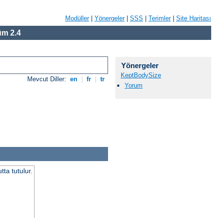
Modüller
|
Yönergeler
|
SSS
|
Terimler
|
Site Haritası
m 2.4
Yönergeler
KeptBodySize
Mevcut Diller:
en
|
fr
|
tr
Yorum
ta tutulur.