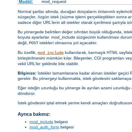
Modül:
mod_request
Normal şartlar altında, durağan dosyaların öntanımlı eylemcile
süzgeçler, özgün istek (süzme işlemi gerçekleştikten sonra ar
sadece diğer URL’lerin alt istekler olarak içerilmesi şartıyla izin
Bu yönergede belirtilen değer sıfırdan büyük olduğunda, istek 
boyuta ayarlarlar. mod_include süzgecinin kullanılması durum
değil,
istekleri olmasına yol açacaktır.
POST
Bu özellik,
kullanılarak, karmaşık HTML sayfala
mod_include
birleştirilmesini mümkün kılar. Bileşenler, CGI programları veya
vekil URL’ler şeklinde bile olabilir.
Bilginize:
İstekler tamamlanana kadar alınan istekler geçici R
gerekir. Bu yönergeyi kullanmakla, istek gövdesini saklamaya 
Eğer isteğin uzunluğu bu yönerge ile ayrılan azami uzunluğu
döndürür.
İstek gövdesini iptal etmek yerine kendi amaçları doğrultusund
Ayrıca bakınız:
mod_include
belgesi
mod_auth_form
belgesi