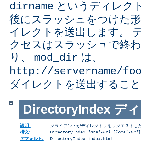
というディレク
dirname
後にスラッシュをつけた形」
イレクトを送出します。 
クセスはスラッシュで終
り、
は、
mod_dir
http://servername/fo
ダイレクトを送出すること
DirectoryIndex
ディ
説明:
クライアントがディレクトリをリクエストした
構文:
DirectoryIndex
local-url
[
local-url
]
デフォルト:
DirectoryIndex index.html