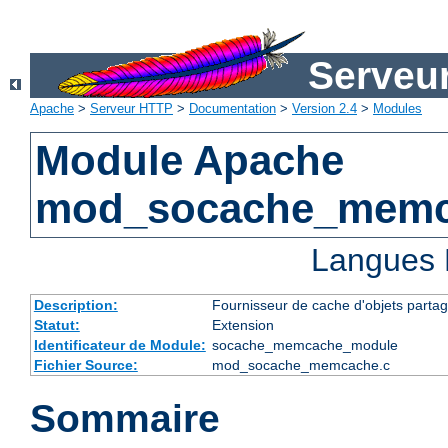
Serveu
Apache
>
Serveur HTTP
>
Documentation
>
Version 2.4
>
Modules
Module Apache
mod_socache_mem
Langues 
Description:
Fournisseur de cache d'objets part
Statut:
Extension
Identificateur de Module:
socache_memcache_module
Fichier Source:
mod_socache_memcache.c
Sommaire